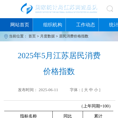
网站首页
组织机构
工作动态
统
当前位置：
首页
>
月度数据
>
居民消费价格指数
2025年5月江苏居民消费
价格指数
发布时间： 2025-06-11
字体：[
大
中
小
]
（上年同期=100）
指标名称
同比
累计