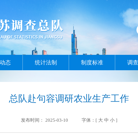
动态
统计法制
制度标准
调
总队赴句容调研农业生产工作
发布时间： 2025-03-10
字体：[
大
中
小
]