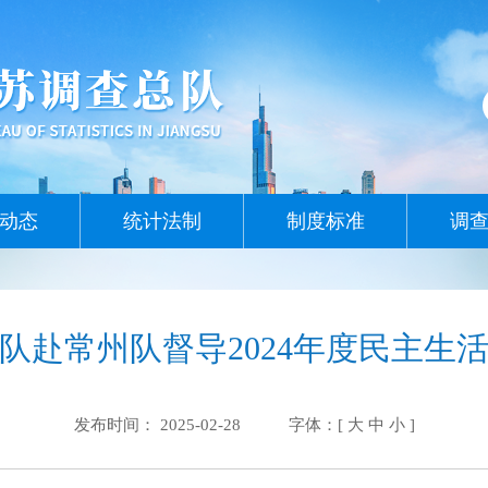
动态
统计法制
制度标准
调
队赴常州队督导2024年度民主生
发布时间： 2025-02-28
字体：[
大
中
小
]