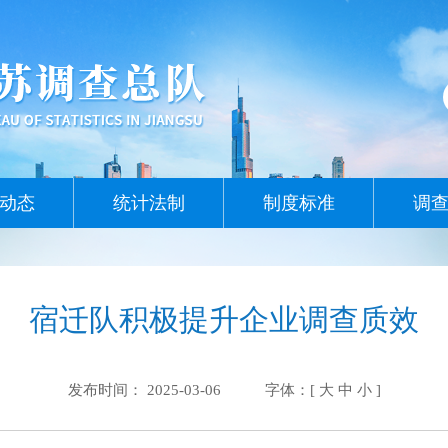
动态
统计法制
制度标准
调
宿迁队积极提升企业调查质效
发布时间： 2025-03-06
字体：[
大
中
小
]